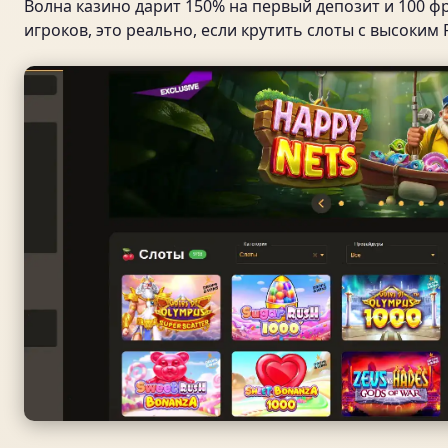
Волна казино дарит 150% на первый депозит и 100 ф
игроков, это реально, если крутить слоты с высоким