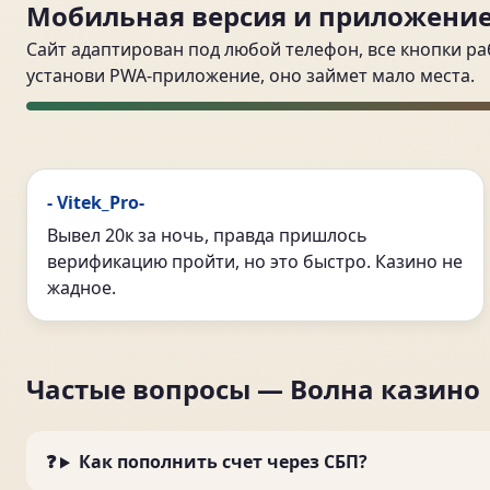
Мобильная версия и приложени
Сайт адаптирован под любой телефон, все кнопки р
установи PWA-приложение, оно займет мало места.
- Vitek_Pro-
Вывел 20к за ночь, правда пришлось
верификацию пройти, но это быстро. Казино не
жадное.
Частые вопросы — Волна казино
Как пополнить счет через СБП?