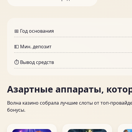
📅 Год основания
💵 Мин. депозит
⏱️ Вывод средств
Азартные аппараты, кото
Волна казино собрала лучшие слоты от топ-провайде
бонусы.