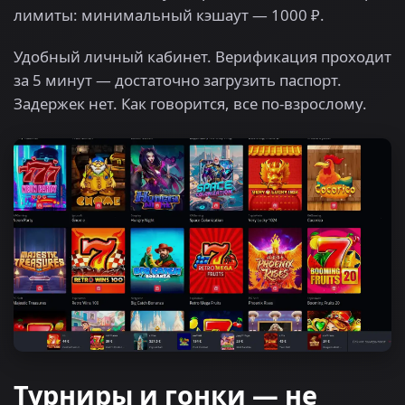
лимиты: минимальный кэшаут — 1000 ₽.
Удобный личный кабинет. Верификация проходит
за 5 минут — достаточно загрузить паспорт.
Задержек нет. Как говорится, все по-взрослому.
Турниры и гонки — не