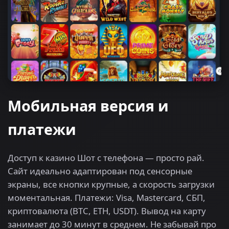
Мобильная версия и
платежи
Доступ к казино Шот с телефона — просто рай.
Сайт идеально адаптирован под сенсорные
экраны, все кнопки крупные, а скорость загрузки
моментальная. Платежи: Visa, Mastercard, СБП,
криптовалюта (BTC, ETH, USDT). Вывод на карту
занимает до 30 минут в среднем. Не забывай про