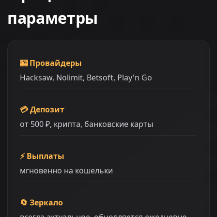
параметры
🎰 Провайдеры
Hacksaw, Nolimit, Betsoft, Play'n Go
💳 Депозит
от 500 ₽, крипта, банковские карты
⚡ Выплаты
мгновенно на кошельки
🔄 Зеркало