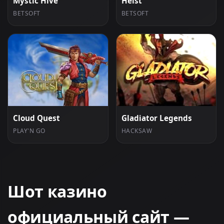
Mystic Hive
Heist
BETSOFT
BETSOFT
Cloud Quest
Gladiator Legends
PLAY'N GO
HACKSAW
Шот казино
официальный сайт —