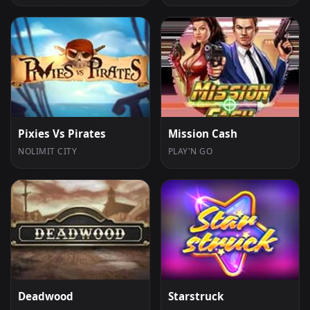
Pixies Vs Pirates
Mission Cash
NOLIMIT CITY
PLAY'N GO
Deadwood
Starstruck