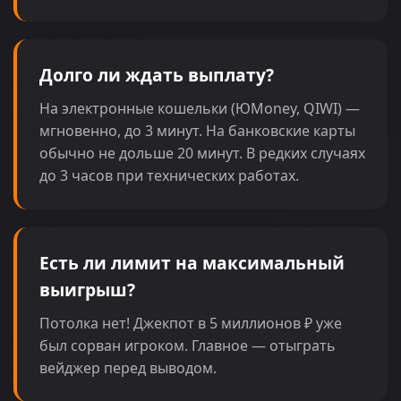
Долго ли ждать выплату?
На электронные кошельки (ЮMoney, QIWI) —
мгновенно, до 3 минут. На банковские карты
обычно не дольше 20 минут. В редких случаях
до 3 часов при технических работах.
Есть ли лимит на максимальный
выигрыш?
Потолка нет! Джекпот в 5 миллионов ₽ уже
был сорван игроком. Главное — отыграть
вейджер перед выводом.