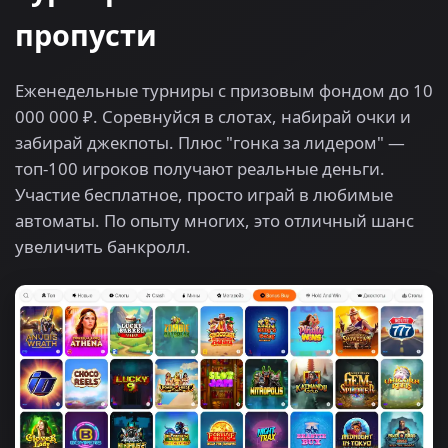
пропусти
Еженедельные турниры с призовым фондом до 10
000 000 ₽. Соревнуйся в слотах, набирай очки и
забирай джекпоты. Плюс "гонка за лидером" —
топ-100 игроков получают реальные деньги.
Участие бесплатное, просто играй в любимые
автоматы. По опыту многих, это отличный шанс
увеличить банкролл.